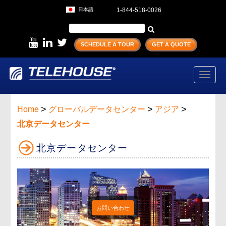
日本語
1-844-518-0026
SCHEDULE A TOUR
GET A QUOTE
Toggl
navig
>
>
>
Home
グローバルデータセンター
アジア
北京データセンター
北京データセンター
お問い合わせ