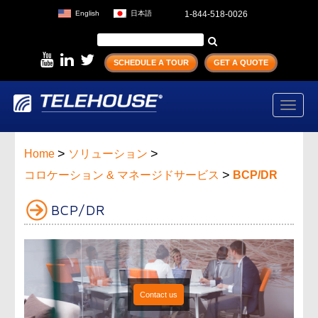
English
日本語
1-844-518-0026
SCHEDULE A TOUR
GET A QUOTE
Toggl
navig
>
>
Home
ソリューション
>
コロケーション & マネージドサービス
BCP/DR
BCP/DR
Contact us